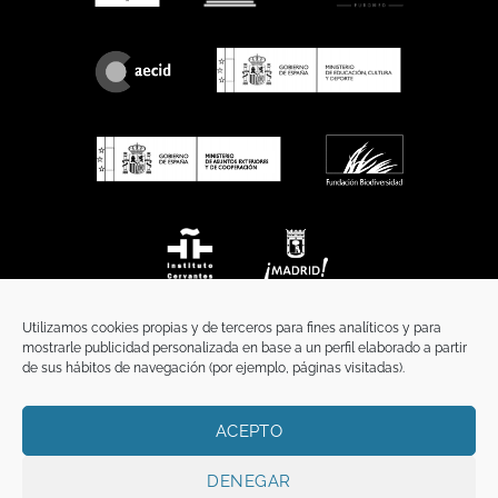
Utilizamos cookies propias y de terceros para fines analíticos y para
mostrarle publicidad personalizada en base a un perfil elaborado a partir
de sus hábitos de navegación (por ejemplo, páginas visitadas).
ACEPTO
INICIO
COMUNICACIÓN
CONTACTO
AVISO LEGAL
POLÍTICA DE PRIVACIDAD
POLÍTICA DE COOKIES
TÉRMINOS Y CONDICIONES
DENEGAR