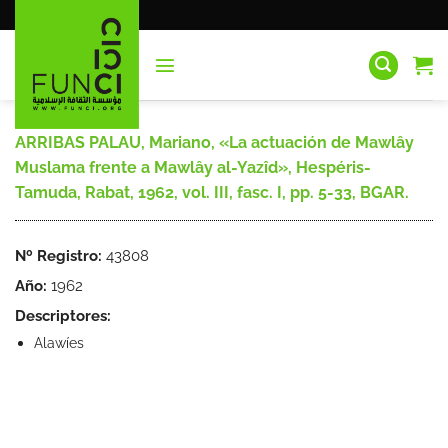
Saltar
al
contenido
ARRIBAS PALAU, Mariano, «La actuación de Mawlây
Muslama frente a Mawlây al-Yazîd», Hespéris-
Tamuda, Rabat, 1962, vol. III, fasc. I, pp. 5-33, BGAR.
Nº Registro:
43808
Año:
1962
Descriptores:
Alawíes