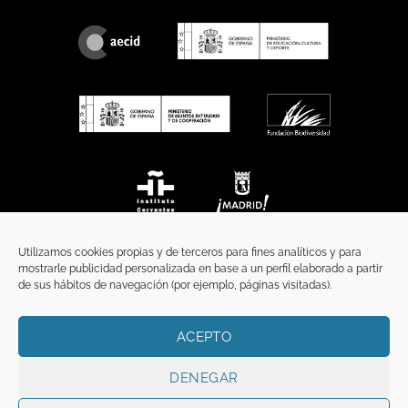
Utilizamos cookies propias y de terceros para fines analíticos y para
mostrarle publicidad personalizada en base a un perfil elaborado a partir
de sus hábitos de navegación (por ejemplo, páginas visitadas).
ACEPTO
INICIO
COMUNICACIÓN
CONTACTO
AVISO LEGAL
POLÍTICA DE PRIVACIDAD
POLÍTICA DE COOKIES
TÉRMINOS Y CONDICIONES
DENEGAR
Copyright 2026 ©
Funci
FUNCI es titular de los derechos de propiedad