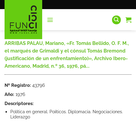
Saltar
al
contenido
ARRIBAS PALAU, Mariano, «Fr. Tomás Bellido, O. F. M.,
el marqués de Grimaldi y el cónsul Tomás Bremond
(justificación de un enfrentamiento)», Archivo Ibero-
Americano, Madrid, n.º 36, 1976, pá...
Nº Registro:
43796
Año:
1976
Descriptores:
Política en general. Poííticos. Diplomacia. Negociaciones.
Liderazgo