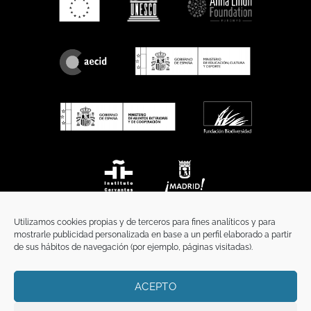
Utilizamos cookies propias y de terceros para fines analíticos y para
mostrarle publicidad personalizada en base a un perfil elaborado a partir
de sus hábitos de navegación (por ejemplo, páginas visitadas).
ACEPTO
INICIO
COMUNICACIÓN
CONTACTO
AVISO LEGAL
POLÍTICA DE PRIVACIDAD
POLÍTICA DE COOKIES