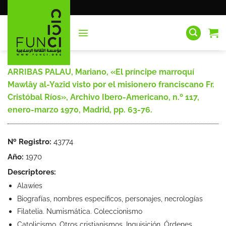
Saltar
al
contenido
ARRIBAS PALAU, Mariano, «El príncipe marroquí
Mawlây al-Yazîd visto por el misionero franciscano Fr.
Cristóbal Ríos», Archivo Ibero-Americano, n.º 117,
enero-marzo 1970, Madrid, pp. 63-76.
Nº Registro:
43774
Año:
1970
Descriptores:
Alawíes
Biografías, nombres específicos, personajes, necrologías
Filatelia. Numismática. Coleccionismo
Catolicismo. Otros cristianismos. Inquisición. Órdenes