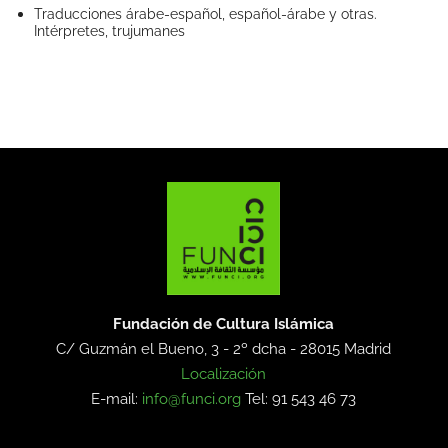
Traducciones árabe-español, español-árabe y otras.
Intérpretes, trujumanes
Fundación de Cultura Islámica
C/ Guzmán el Bueno, 3 - 2º dcha -
28015 Madrid
Localización
E-mail:
info@funci.org
Tel: 91 543 46 73