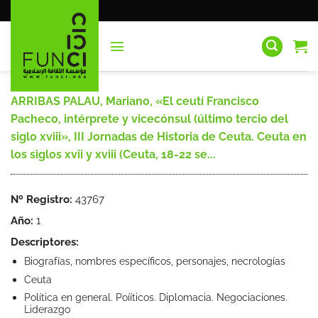
Saltar
al
contenido
ARRIBAS PALAU, Mariano, «El ceutí Francisco
Pacheco, intérprete y vicecónsul (último tercio del
siglo xviii», III Jornadas de Historia de Ceuta. Ceuta en
los siglos xvii y xviii (Ceuta, 18-22 se...
Nº Registro:
43767
Año:
1
Descriptores:
Biografías, nombres específicos, personajes, necrologías
Ceuta
Política en general. Poííticos. Diplomacia. Negociaciones.
Liderazgo