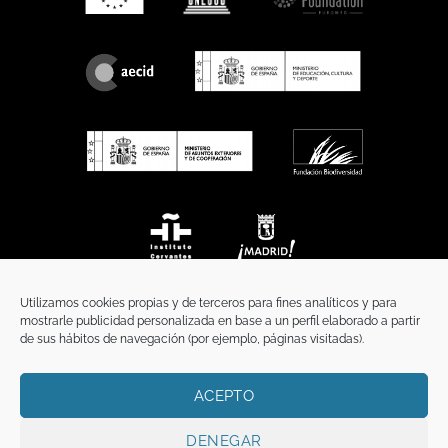
Utilizamos cookies propias y de terceros para fines analíticos y para
mostrarle publicidad personalizada en base a un perfil elaborado a partir
de sus hábitos de navegación (por ejemplo, páginas visitadas).
ACEPTO
INICIO
COMUNICACIÓN
CONTACTO
AVISO LEGAL
POLÍTICA DE PRIVACIDAD
POLÍTICA DE COOKIES
TÉRMINOS Y CONDICIONES
DENEGAR