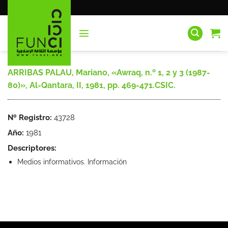
Saltar
al
contenido
ARRIBAS PALAU, Mariano, «Awraq, n.º 1, 2 y 3 (1987-
80)», Al-Qantara, II, 1981, pp. 469-471.CSIC.
Nº Registro:
43728
Año:
1981
Descriptores:
Medios informativos. Información