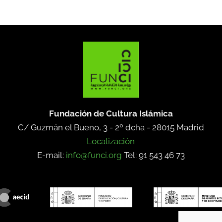
Fundación de Cultura Islámica
C/ Guzmán el Bueno, 3 - 2º dcha -
28015 Madrid
Localización
E-mail:
info@funci.org
Tel: 91 543 46 73