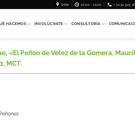
Sede
10:00 - 14:00
+ 34 91 543 4
UÉ HACEMOS
INVOLÚCRATE
CONSULTORÍA
COMUNICAC
«El Peñón de Vélez de la Gomera, Mauritani
1, MCT.
s Peñones