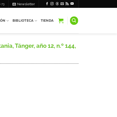
6 73
Newsletter
IÓN
BIBLIOTECA
TIENDA
a, Tánger, año 12, n.º 144,