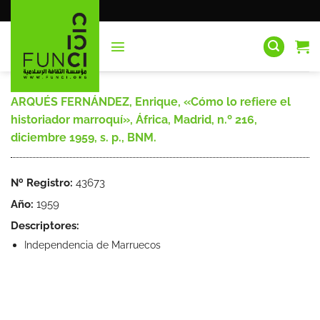
Saltar
al
contenido
ARQUÉS FERNÁNDEZ, Enrique, «Cómo lo refiere el
historiador marroquí», África, Madrid, n.º 216,
diciembre 1959, s. p., BNM.
Nº Registro:
43673
Año:
1959
Descriptores:
Independencia de Marruecos