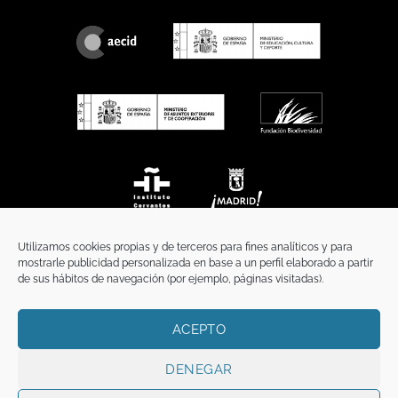
Utilizamos cookies propias y de terceros para fines analíticos y para
mostrarle publicidad personalizada en base a un perfil elaborado a partir
de sus hábitos de navegación (por ejemplo, páginas visitadas).
ACEPTO
INICIO
COMUNICACIÓN
CONTACTO
AVISO LEGAL
POLÍTICA DE PRIVACIDAD
POLÍTICA DE COOKIES
TÉRMINOS Y CONDICIONES
DENEGAR
Copyright 2026 ©
Funci
FUNCI es titular de los derechos de propiedad