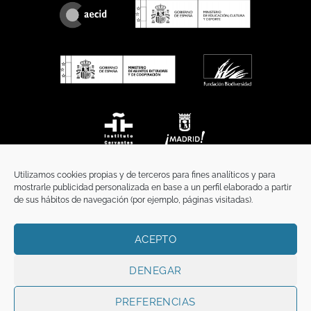
Utilizamos cookies propias y de terceros para fines analíticos y para
mostrarle publicidad personalizada en base a un perfil elaborado a partir
de sus hábitos de navegación (por ejemplo, páginas visitadas).
ACEPTO
INICIO
COMUNICACIÓN
CONTACTO
AVISO LEGAL
POLÍTICA DE PRIVACIDAD
POLÍTICA DE COOKIES
TÉRMINOS Y CONDICIONES
DENEGAR
Copyright 2026 ©
Funci
FUNCI es titular de los derechos de propiedad
intelectual e industrial de este sitio web, y es también titular o tiene la
PREFERENCIAS