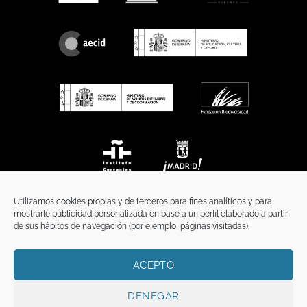
Utilizamos cookies propias y de terceros para fines analíticos y para
mostrarle publicidad personalizada en base a un perfil elaborado a partir
de sus hábitos de navegación (por ejemplo, páginas visitadas).
ACEPTO
INICIO
COMUNICACIÓN
CONTACTO
AVISO LEGAL
POLÍTICA DE PRIVACIDAD
POLÍTICA DE COOKIES
TÉRMINOS Y CONDICIONES
DENEGAR