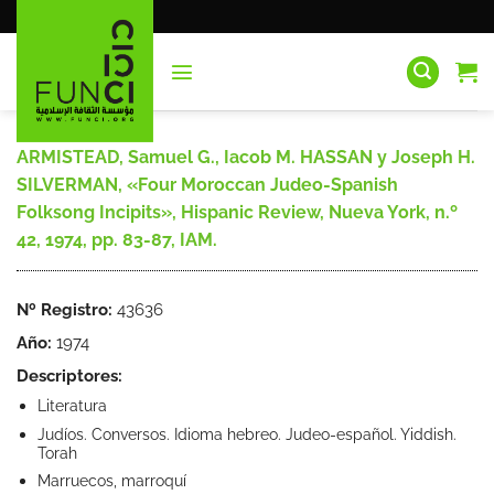
Saltar
al
contenido
ARMISTEAD, Samuel G., Iacob M. HASSAN y Joseph H.
SILVERMAN, «Four Moroccan Judeo-Spanish
Folksong Incipits», Hispanic Review, Nueva York, n.º
42, 1974, pp. 83-87, IAM.
Nº Registro:
43636
Año:
1974
Descriptores:
Literatura
Judíos. Conversos. Idioma hebreo. Judeo-español. Yiddish.
Torah
Marruecos, marroquí