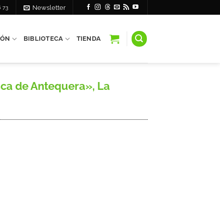
6 73
Newsletter
IÓN
BIBLIOTECA
TIENDA
sca de Antequera», La