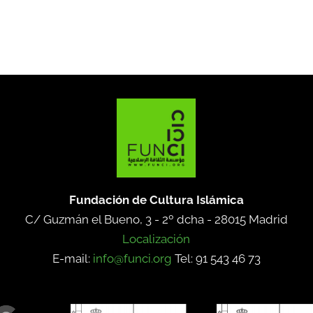
Fundación de Cultura Islámica
C/ Guzmán el Bueno, 3 - 2º dcha -
28015 Madrid
Localización
E-mail:
info@funci.org
Tel: 91 543 46 73