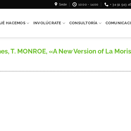
Sede
10:00 - 14:00
+ 34 91 543 4
UÉ HACEMOS
INVOLÚCRATE
CONSULTORÍA
COMUNICAC
es, T. MONROE, «A New Version of La Mori