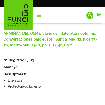
Saltar
al
contenido
ARMIÑÁN DEL OLMET, Luis de, «Literatura colonial.
Conversaciones bajo el sol», África, Madrid, n.os 75-
76, marzo-abril 1948, pp. 141-142, BNM.
Nº Registro:
43613
Año:
1948
Descriptores:
Literatura
Protectorado Español