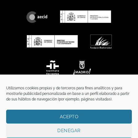
Utilizamos cookies propias y de terceros para fines analíticos y para
mostrarle publicidad personalizada en base a un perfil elaborado a partir
de sus hábitos de navegación (por ejemplo, páginas visitadas).
ACEPTO
INICIO
COMUNICACIÓN
CONTACTO
AVISO LEGAL
POLÍTICA DE PRIVACIDAD
POLÍTICA DE COOKIES
TÉRMINOS Y CONDICIONES
DENEGAR
Copyright 2026 ©
Funci
FUNCI es titular de los derechos de propiedad