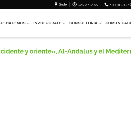
Sede
10:00 - 14:00
+ 34 91 543 4
UÉ HACEMOS
INVOLÚCRATE
CONSULTORÍA
COMUNICAC
ccidente y oriente», Al-Andalus y el Medite