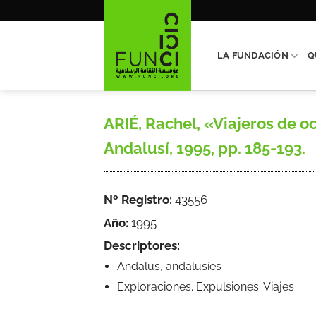
Saltar
al
contenido
LA FUNDACIÓN
Q
ARIÉ, Rachel, «Viajeros de o
Andalusí, 1995, pp. 185-193.
Nº Registro:
43556
Año:
1995
Descriptores:
Andalus, andalusíes
Exploraciones. Expulsiones. Viajes