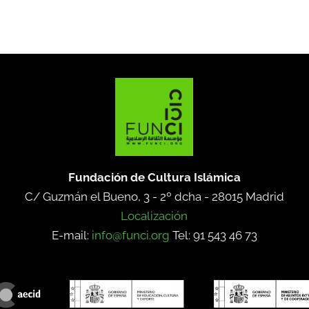
Fundación de Cultura Islámica
C/ Guzmán el Bueno, 3 - 2º dcha -
28015 Madrid
Localización
E-mail:
info@funci.org
Tel: 91 543 46 73