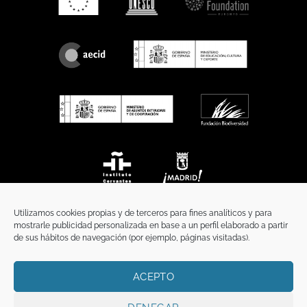
Utilizamos cookies propias y de terceros para fines analíticos y para
mostrarle publicidad personalizada en base a un perfil elaborado a partir
de sus hábitos de navegación (por ejemplo, páginas visitadas).
ACEPTO
INICIO
COMUNICACIÓN
CONTACTO
AVISO LEGAL
POLÍTICA DE PRIVACIDAD
POLÍTICA DE COOKIES
TÉRMINOS Y CONDICIONES