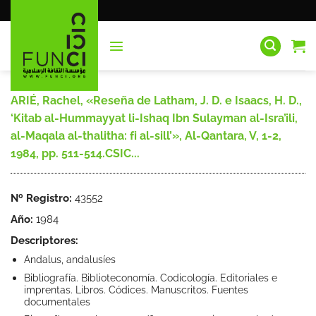
Saltar
al
contenido
ARIÉ, Rachel, «Reseña de Latham, J. D. e Isaacs, H. D.,
‘Kitab al-Hummayyat li-Ishaq Ibn Sulayman al-Isra’ili,
al-Maqala al-thalitha: fi al-sill’», Al-Qantara, V, 1-2,
1984, pp. 511-514.CSIC...
Nº Registro:
43552
Año:
1984
Descriptores:
Andalus, andalusíes
Bibliografía. Biblioteconomía. Codicología. Editoriales e
imprentas. Libros. Códices. Manuscritos. Fuentes
documentales