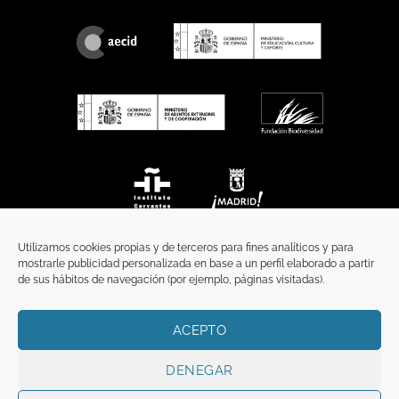
Utilizamos cookies propias y de terceros para fines analíticos y para
mostrarle publicidad personalizada en base a un perfil elaborado a partir
de sus hábitos de navegación (por ejemplo, páginas visitadas).
ACEPTO
INICIO
COMUNICACIÓN
CONTACTO
AVISO LEGAL
POLÍTICA DE PRIVACIDAD
POLÍTICA DE COOKIES
TÉRMINOS Y CONDICIONES
DENEGAR
Copyright 2026 ©
Funci
FUNCI es titular de los derechos de propiedad