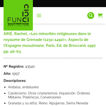
Saltar
al
contenido
ARIÉ, Rachel, «Les minorités religieuses dans le
royaume de Grenade (1232-1492)», Aspects de
l’Espagne musulmane, Paris, Ed. de Broccard, 1997,
pp. 56-63.
Nº Registro:
43540
Año:
1997
Descriptores:
Andalus, andalusíes
Catolicismo. Otros cristianismos. Inquisición. Órdenes
Militares. Polémicas, Conversiones
Granada y su alfoz. Reino. Alpujarras. Sierra Nevada