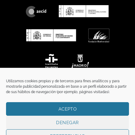
Utilizamos cookies propias y de terceros para fines analíticos y para
mostrarle publicidad personalizada en base a un perfil elaborado a partir
de sus hábitos de navegación (por ejemplo, páginas visitadas).
ACEPTO
INICIO
COMUNICACIÓN
CONTACTO
AVISO LEGAL
POLÍTICA DE PRIVACIDAD
POLÍTICA DE COOKIES
TÉRMINOS Y CONDICIONES
DENEGAR
Copyright 2026 ©
Funci
FUNCI es titular de los derechos de propiedad