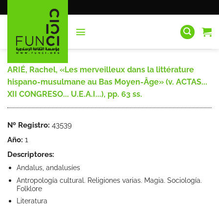
Saltar
al
contenido
ARIÉ, Rachel, «Les merveilleux dans la littérature
hispano-musulmane au Bas Moyen-Âge» (v. ACTAS...
XII CONGRESO... U.E.A.I...), pp. 63 ss.
Nº Registro:
43539
Año:
1
Descriptores:
Andalus, andalusíes
Antropología cultural. Religiones varias. Magia. Sociología.
Folklore
Literatura