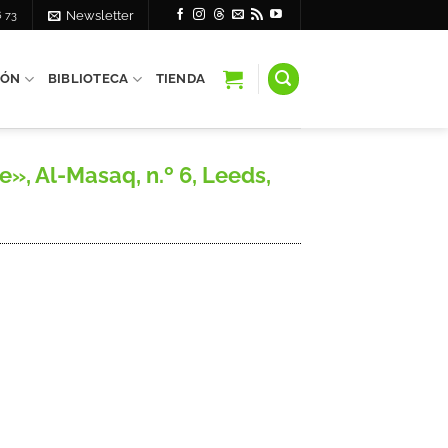
6 73
Newsletter
IÓN
BIBLIOTECA
TIENDA
», Al-Masaq, n.º 6, Leeds,