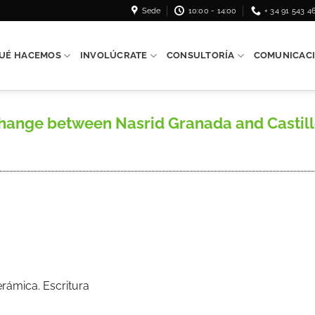
Sede
10:00 - 14:00
+ 34 91 543 4
UÉ HACEMOS
INVOLÚCRATE
CONSULTORÍA
COMUNICAC
rchange between Nasrid Granada and Castille
erámica. Escritura