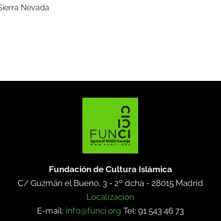
 Sierra Nevada
Fundación de Cultura Islámica
C/ Guzmán el Bueno, 3 - 2º dcha -
28015 Madrid
Localización
E-mail:
info@funci.org
Tel: 91 543 46 73