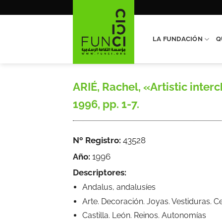
Saltar
al
contenido
LA FUNDACIÓN
Q
ARIÉ, Rachel, «Artistic inte
1996, pp. 1-7.
Nº Registro:
43528
Año:
1996
Descriptores:
Andalus, andalusíes
Arte. Decoración. Joyas. Vestiduras. C
Castilla. León. Reinos. Autonomías