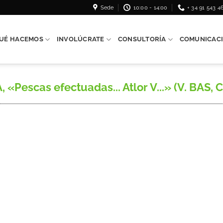
Sede
10:00 - 14:00
+ 34 91 543 4
UÉ HACEMOS
INVOLÚCRATE
CONSULTORÍA
COMUNICAC
 «Pescas efectuadas... Atlor V...» (V. BAS, C.