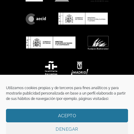
Utilizamos cookies propias y de terceros para fines analíticos y para
mostrarle publicidad personalizada en base a un perfil elaborado a partir
de sus hábitos de navegación (por ejemplo, páginas visitadas).
ACEPTO
INICIO
COMUNICACIÓN
CONTACTO
AVISO LEGAL
POLÍTICA DE PRIVACIDAD
POLÍTICA DE COOKIES
TÉRMINOS Y CONDICIONES
DENEGAR