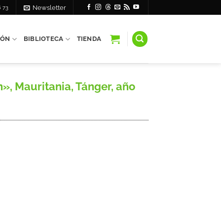
6 73
Newsletter
IÓN
BIBLIOTECA
TIENDA
n», Mauritania, Tánger, año