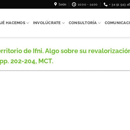
Sede
10:00 - 14:00
+ 34 91 543 4
UÉ HACEMOS
INVOLÚCRATE
CONSULTORÍA
COMUNICAC
itorio de Ifni. Algo sobre su revalorizació
 pp. 202-204, MCT.