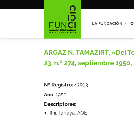
Saltar
al
contenido
LA FUNDACIÓN
Q
ARGAZ N. TAMAZIRT, «Del Terr
23, n.º 274, septiembre 1950,
Nº Registro:
43503
Año:
1950
Descriptores:
Ifni, Tarfaya, AOE