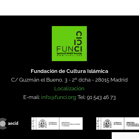
Fundación de Cultura Islámica
C/ Guzmán el Bueno, 3 - 2º dcha -
28015 Madrid
Localización
E-mail:
info@funci.org
Tel: 91 543 46 73