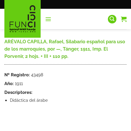
Saltar
al
contenido
ARÉVALO CAPILLA, Rafael, Silabario español para uso
de los marroquíes, por —, Tánger, 1911, Imp. El
Porvenir, 2 hojs. + III + 110 pp.
Nº Registro:
43498
Año:
1911
Descriptores:
Didáctica del árabe