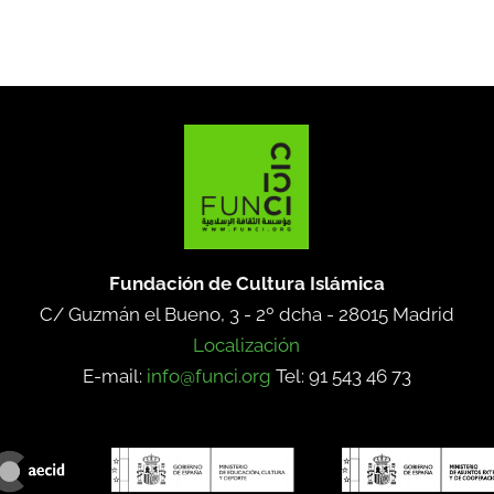
Fundación de Cultura Islámica
C/ Guzmán el Bueno, 3 - 2º dcha -
28015 Madrid
Localización
E-mail:
info@funci.org
Tel: 91 543 46 73