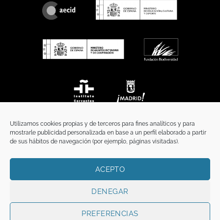
Utilizamos cookies propias y de terceros para fines analíticos y para
mostrarle publicidad personalizada en base a un perfil elaborado a partir
de sus hábitos de navegación (por ejemplo, páginas visitadas).
ACEPTO
INICIO
COMUNICACIÓN
CONTACTO
AVISO LEGAL
POLÍTICA DE PRIVACIDAD
POLÍTICA DE COOKIES
TÉRMINOS Y CONDICIONES
DENEGAR
Copyright 2026 ©
Funci
FUNCI es titular de los derechos de propiedad
intelectual e industrial de este sitio web, y es también titular o tiene la
PREFERENCIAS