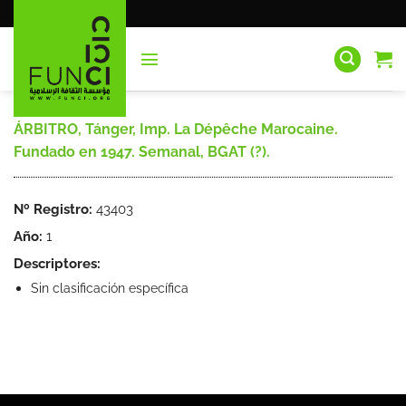
Saltar
al
contenido
ÁRBITRO, Tánger, Imp. La Dépêche Marocaine.
Fundado en 1947. Semanal, BGAT (?).
Nº Registro:
43403
Año:
1
Descriptores:
Sin clasificación específica