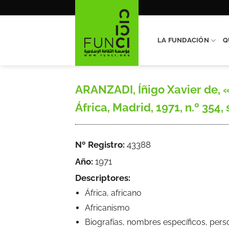
Saltar
al
contenido
LA FUNDACIÓN
Q
ARANZADI, Íñigo Xavier de, «
África, Madrid, 1971, n.º 354, 
Nº Registro:
43388
Año:
1971
Descriptores:
África, africano
Africanismo
Biografías, nombres específicos, pers