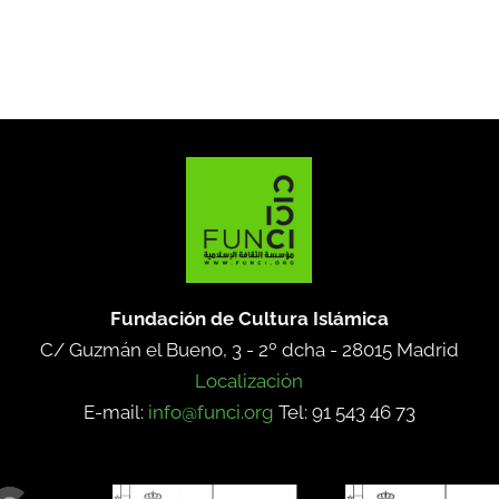
Fundación de Cultura Islámica
C/ Guzmán el Bueno, 3 - 2º dcha -
28015 Madrid
Localización
E-mail:
info@funci.org
Tel: 91 543 46 73