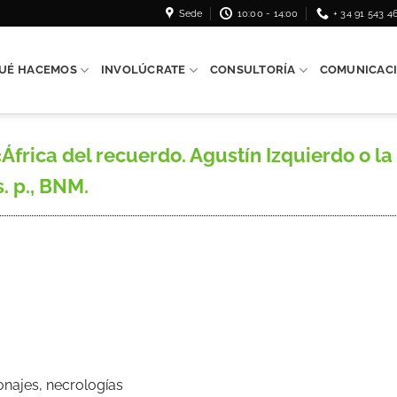
Sede
10:00 - 14:00
+ 34 91 543 4
UÉ HACEMOS
INVOLÚCRATE
CONSULTORÍA
COMUNICAC
África del recuerdo. Agustín Izquierdo o la
s. p., BNM.
onajes, necrologías