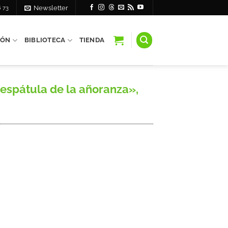
6 73
Newsletter
IÓN
BIBLIOTECA
TIENDA
 espátula de la añoranza»,