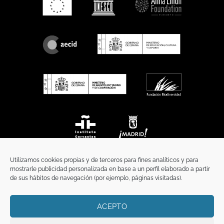
Utilizamos cookies propias y de terceros para fines analíticos y para
mostrarle publicidad personalizada en base a un perfil elaborado a partir
de sus hábitos de navegación (por ejemplo, páginas visitadas).
ACEPTO
INICIO
COMUNICACIÓN
CONTACTO
AVISO LEGAL
POLÍTICA DE PRIVACIDAD
POLÍTICA DE COOKIES