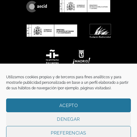
Utilizamos cookies propias y de terceros para fines analíticos y para
mostrarle publicidad personalizada en base a un perfil elaborado a partir
de sus hábitos de navegación (por ejemplo, páginas visitadas).
ACEPTO
INICIO
COMUNICACIÓN
CONTACTO
AVISO LEGAL
POLÍTICA DE PRIVACIDAD
POLÍTICA DE COOKIES
TÉRMINOS Y CONDICIONES
DENEGAR
Copyright 2026 ©
Funci
FUNCI es titular de los derechos de propiedad
intelectual e industrial de este sitio web, y es también titular o tiene la
PREFERENCIAS