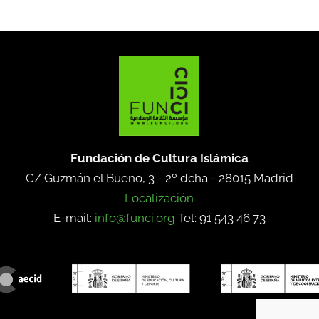
Fundación de Cultura Islámica
C/ Guzmán el Bueno, 3 - 2º dcha -
28015 Madrid
Localización
E-mail:
info@funci.org
Tel: 91 543 46 73