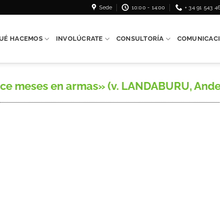
Sede
10:00 - 14:00
+ 34 91 543 4
UÉ HACEMOS
INVOLÚCRATE
CONSULTORÍA
COMUNICAC
ece meses en armas» (v. LANDABURU, Ande