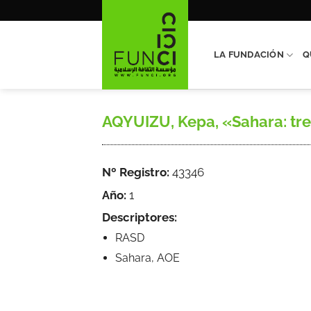
Saltar
al
contenido
LA FUNDACIÓN
Q
AQYUIZU, Kepa, «Sahara: tr
Nº Registro:
43346
Año:
1
Descriptores:
RASD
Sahara, AOE