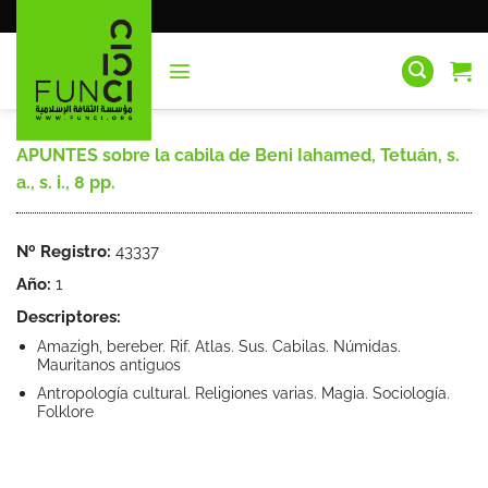
Saltar
al
contenido
APUNTES sobre la cabila de Beni Iahamed, Tetuán, s.
a., s. i., 8 pp.
Nº Registro:
43337
Año:
1
Descriptores:
Amazigh, bereber. Rif. Atlas. Sus. Cabilas. Númidas.
Mauritanos antiguos
Antropología cultural. Religiones varias. Magia. Sociología.
Folklore