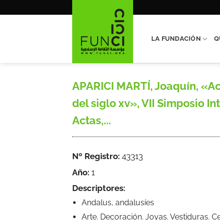
Saltar
al
contenido
LA FUNDACIÓN
Q
APARICI MARTÍ, Joaquín, «Ac
del siglo xv», VII Simposio 
Actas,...
Nº Registro:
43313
Año:
1
Descriptores:
Andalus, andalusíes
Arte. Decoración. Joyas. Vestiduras. C