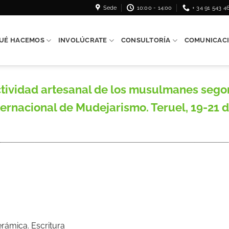
Sede
10:00 - 14:00
+ 34 91 543 4
UÉ HACEMOS
INVOLÚCRATE
CONSULTORÍA
COMUNICAC
tividad artesanal de los musulmanes segor
Internacional de Mudejarismo. Teruel, 19-21
erámica. Escritura