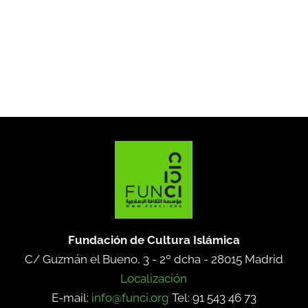
Fundación de Cultura Islámica
C/ Guzmán el Bueno, 3 - 2º dcha -
28015 Madrid
Localización
E-mail:
info@funci.org
Tel: 91 543 46 73