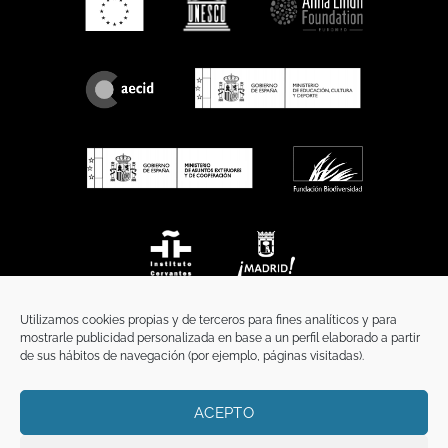
Utilizamos cookies propias y de terceros para fines analíticos y para
mostrarle publicidad personalizada en base a un perfil elaborado a partir
de sus hábitos de navegación (por ejemplo, páginas visitadas).
ACEPTO
INICIO
COMUNICACIÓN
CONTACTO
AVISO LEGAL
POLÍTICA DE PRIVACIDAD
POLÍTICA DE COOKIES