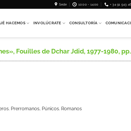
Sede
10:00 - 14:00
+ 34 91 543 4
UÉ HACEMOS
INVOLÚCRATE
CONSULTORÍA
COMUNICAC
s», Fouilles de Dchar Jdid, 1977-1980, pp.
 Iberos. Prerromanos, Púnicos. Romanos