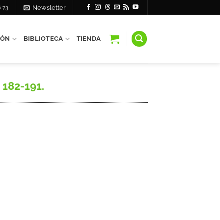
6 73
Newsletter
IÓN
BIBLIOTECA
TIENDA
 182-191.