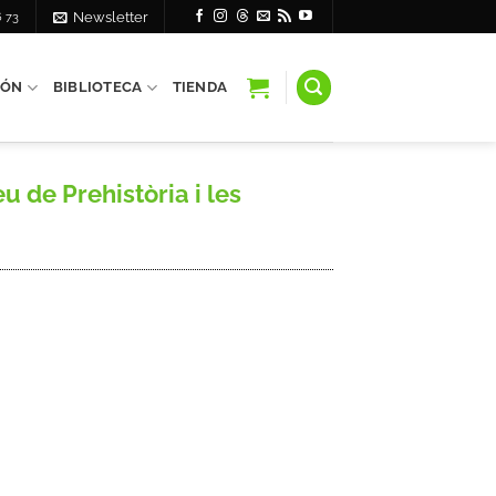
6 73
Newsletter
IÓN
BIBLIOTECA
TIENDA
u de Prehistòria i les