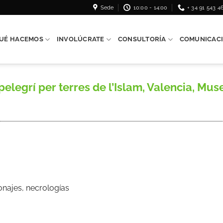
Sede
10:00 - 14:00
+ 34 91 543 4
UÉ HACEMOS
INVOLÚCRATE
CONSULTORÍA
COMUNICAC
pelegrí per terres de l’Islam, Valencia, Muse
onajes, necrologías