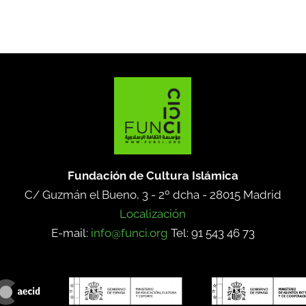
Fundación de Cultura Islámica
C/ Guzmán el Bueno, 3 - 2º dcha -
28015 Madrid
Localización
E-mail:
info@funci.org
Tel: 91 543 46 73