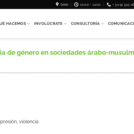
Sede
10:00 - 14:00
+ 34 91 543 4
UÉ HACEMOS
INVOLÚCRATE
CONSULTORÍA
COMUNICAC
cia de género en sociedades árabo-musulma
epresión, violencia