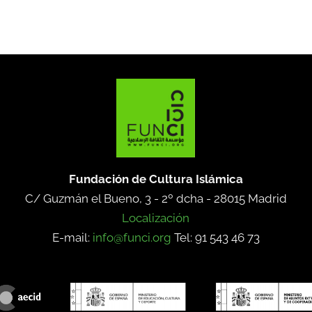
Fundación de Cultura Islámica
C/ Guzmán el Bueno, 3 - 2º dcha -
28015 Madrid
Localización
E-mail:
info@funci.org
Tel: 91 543 46 73