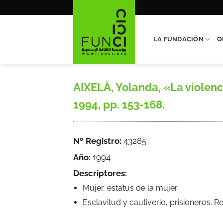
Saltar
al
contenido
LA FUNDACIÓN
Q
AIXELÀ, Yolanda, «La violen
1994, pp. 153-168.
Nº Registro:
43285
Año:
1994
Descriptores:
Mujer, estatus de la mujer
Esclavitud y cautiverio, prisioneros. R