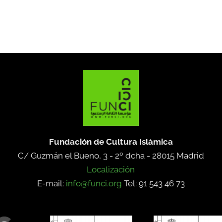
Fundación de Cultura Islámica
C/ Guzmán el Bueno, 3 - 2º dcha -
28015 Madrid
Localización
E-mail:
info@funci.org
Tel: 91 543 46 73