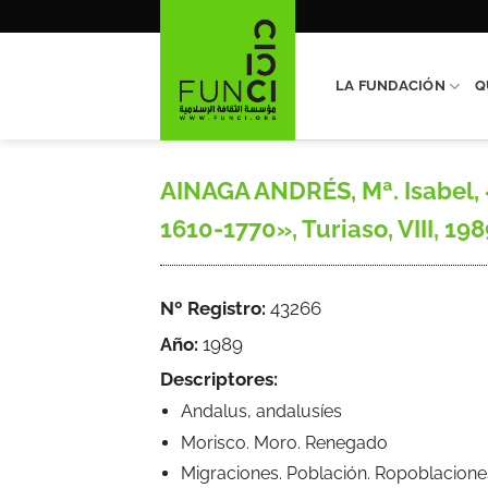
Saltar
al
contenido
LA FUNDACIÓN
Q
AINAGA ANDRÉS, Mª. Isabel, «
1610-1770», Turiaso, VIII, 198
Nº Registro:
43266
Año:
1989
Descriptores:
Andalus, andalusíes
Morisco. Moro. Renegado
Migraciones. Población. Ropoblacione