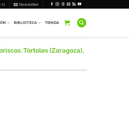
6 73
Newsletter
IÓN
BIBLIOTECA
TIENDA
riscos. Tórtoles (Zaragoza),