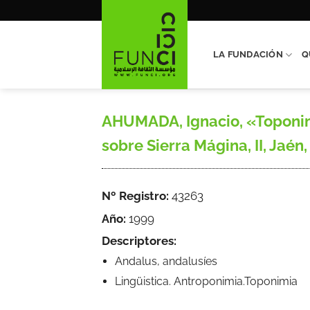
Saltar
al
contenido
LA FUNDACIÓN
Q
AHUMADA, Ignacio, «Toponimi
sobre Sierra Mágina, II, Jaén,
Nº Registro:
43263
Año:
1999
Descriptores:
Andalus, andalusíes
Lingüistica. Antroponimia.Toponimia