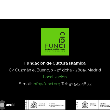
Fundación de Cultura Islámica
C/ Guzmán el Bueno, 3 - 2º dcha -
28015 Madrid
Localización
E-mail:
info@funci.org
Tel: 91 543 46 73