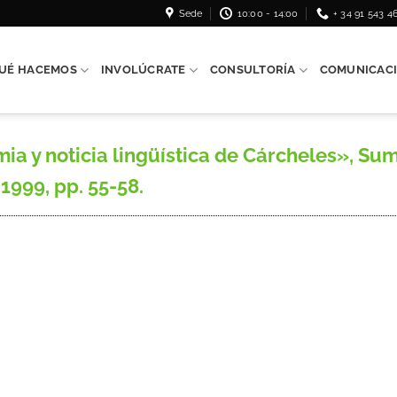
Sede
10:00 - 14:00
+ 34 91 543 4
UÉ HACEMOS
INVOLÚCRATE
CONSULTORÍA
COMUNICAC
a y noticia lingüística de Cárcheles», Sum
 1999, pp. 55-58.