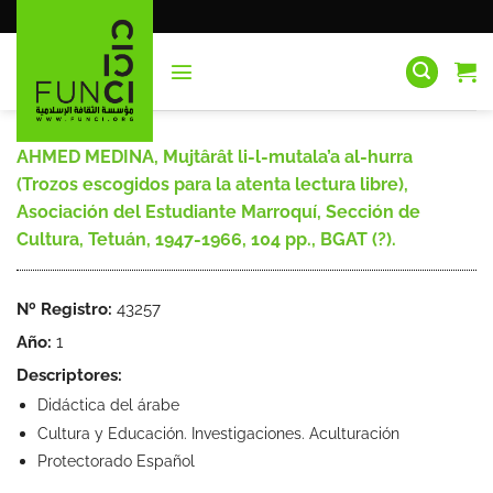
Saltar
al
contenido
AHMED MEDINA, Mujtârât li-l-mutala’a al-hurra
(Trozos escogidos para la atenta lectura libre),
Asociación del Estudiante Marroquí, Sección de
Cultura, Tetuán, 1947-1966, 104 pp., BGAT (?).
Nº Registro:
43257
Año:
1
Descriptores:
Didáctica del árabe
Cultura y Educación. Investigaciones. Aculturación
Protectorado Español