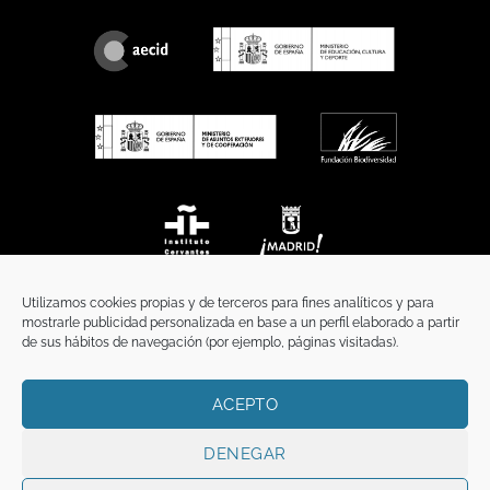
Utilizamos cookies propias y de terceros para fines analíticos y para
mostrarle publicidad personalizada en base a un perfil elaborado a partir
de sus hábitos de navegación (por ejemplo, páginas visitadas).
ACEPTO
INICIO
COMUNICACIÓN
CONTACTO
AVISO LEGAL
POLÍTICA DE PRIVACIDAD
POLÍTICA DE COOKIES
TÉRMINOS Y CONDICIONES
DENEGAR
Copyright 2026 ©
Funci
FUNCI es titular de los derechos de propiedad