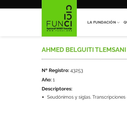
Saltar
al
contenido
LA FUNDACIÓN
Q
AHMED BELGUITI TLEMSANI 
Nº Registro:
43253
Año:
1
Descriptores:
Seudónimos y siglas. Transcripcione