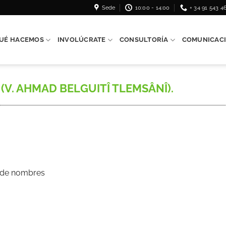
Sede
10:00 - 14:00
+ 34 91 543 4
UÉ HACEMOS
INVOLÚCRATE
CONSULTORÍA
COMUNICAC
(V. AHMAD BELGUITÎ TLEMSÂNÎ).
s de nombres