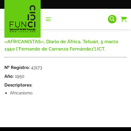
Saltar
al
contenido
«AFRICANISTAS», Diario de África. Tetuán, 5 marzo
1950 [‘Fernando de Carranza Fernández’].ICT.
Nº Registro:
43173
Año:
1950
Descriptores:
Africanismo