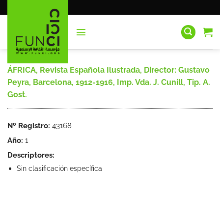
Saltar
al
contenido
ÁFRICA, Revista Española Ilustrada, Director: Gustavo
Peyra, Barcelona, 1912-1916, Imp. Vda. J. Cunill, Tip. A.
Gost.
Nº Registro:
43168
Año:
1
Descriptores:
Sin clasificación específica