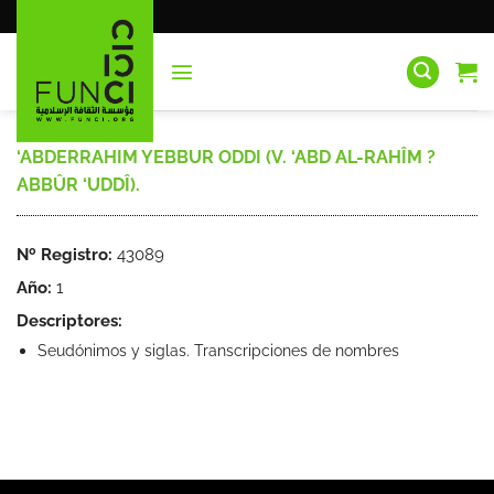
Saltar
al
contenido
‘ABDERRAHIM YEBBUR ODDI (V. ‘ABD AL-RAHÎM ?
ABBÛR ‘UDDÎ).
Nº Registro:
43089
Año:
1
Descriptores:
Seudónimos y siglas. Transcripciones de nombres