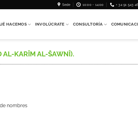
Sede
10:00 - 14:00
+ 34 91 543 4
UÉ HACEMOS
INVOLÚCRATE
CONSULTORÍA
COMUNICAC
D AL-KARÎM AL-ŠAWNÎ).
s de nombres