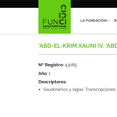
Saltar
al
contenido
LA FUNDACIÓN
Q
‘ABD-EL-KRIM XAUNI (V. ‘AB
Nº Registro:
43085
Año:
1
Descriptores:
Seudónimos y siglas. Transcripcione