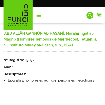
Saltar
al
contenido
‘ABD ALLÂH GANNÛN AL-HASANÎ, Marâhir rigâl al-
Magrib (Hombres famosos de Marruecos), Tetuán, s.
a., Instituto Muley al-Hasan, s. p., BGAT.
Nº Registro:
43037
Año:
1
Descriptores:
Biografías, nombres específicos, personajes, necrologías