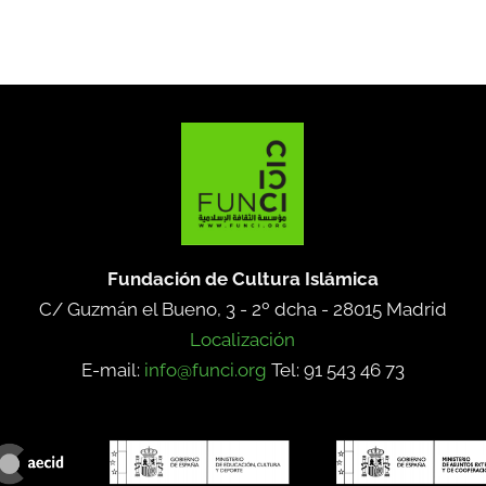
Fundación de Cultura Islámica
C/ Guzmán el Bueno, 3 - 2º dcha -
28015 Madrid
Localización
E-mail:
info@funci.org
Tel: 91 543 46 73