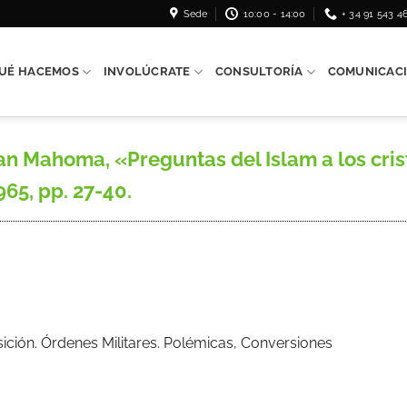
Sede
10:00 - 14:00
+ 34 91 543 4
UÉ HACEMOS
INVOLÚCRATE
CONSULTORÍA
COMUNICAC
an Mahoma, «Preguntas del Islam a los cris
965, pp. 27-40.
isición. Órdenes Militares. Polémicas, Conversiones