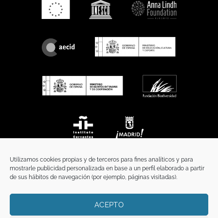
Utilizamos cookies propias y de terceros para fines analíticos y para
mostrarle publicidad personalizada en base a un perfil elaborado a partir
de sus hábitos de navegación (por ejemplo, páginas visitadas).
ACEPTO
INICIO
COMUNICACIÓN
CONTACTO
AVISO LEGAL